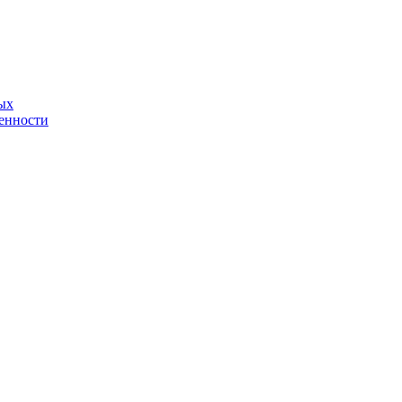
ых
енности