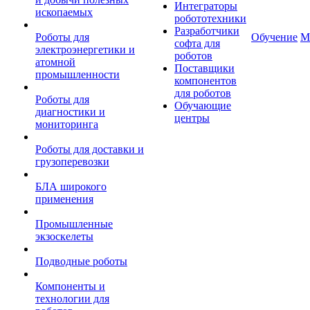
Интеграторы
ископаемых
робототехники
Разработчики
Роботы для
Обучение
М
софта для
электроэнергетики и
роботов
атомной
Поставщики
промышленности
компонентов
для роботов
Роботы для
Обучающие
диагностики и
центры
мониторинга
Роботы для доставки и
грузоперевозки
БЛА широкого
применения
Промышленные
экзоскелеты
Подводные роботы
Компоненты и
технологии для