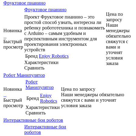
Фруктовое пианино
Фруктовое пианино
Цена по
Проект Фруктовое пианино – это
запросу
простой способ узнать, интересна ли
Наши
ребенку робототехника и познакомить
Новинка
менеджеры
с Arduino – самым удобным и
обязательно
перспективным инструментом для
Быстрый
свяжутся с
проектирования электронных
просмотр
вами и
устройств
уточнят
Бренд
Enjoy Robotics
условия
Характеристики
заказа
Сравнить
Робот Манипулятор
Робот
Манипулятор
Новинка
Цена по запросу
Наши менеджеры обязательно
Enjoy
Бренд
Быстрый
свяжутся с вами и уточнят
Robotics
просмотр
условия заказа
Характеристики
Сравнить
Интерактивные бои роботов
Интерактивные бои
роботов