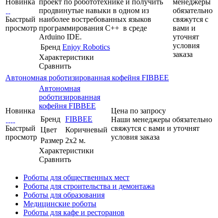
Новинка
проект по робототехнике и получить
менеджеры
продвинутые навыки в одном из
обязательно
Быстрый
наиболее востребованных языков
свяжутся с
просмотр
программирования C++ в среде
вами и
Arduino IDE.
уточнят
условия
Бренд
Enjoy Robotics
заказа
Характеристики
Сравнить
Автономная роботизированная кофейня FIBBEE
Автономная
роботизированная
кофейня FIBBEE
Новинка
Цена по запросу
Бренд
FIBBEE
Наши менеджеры обязательно
Быстрый
свяжутся с вами и уточнят
Цвет
Коричневый
просмотр
условия заказа
Размер
2х2 м.
Характеристики
Сравнить
Роботы для общественных мест
Роботы для строительства и демонтажа
Роботы для образования
Медицинские роботы
Роботы для кафе и ресторанов