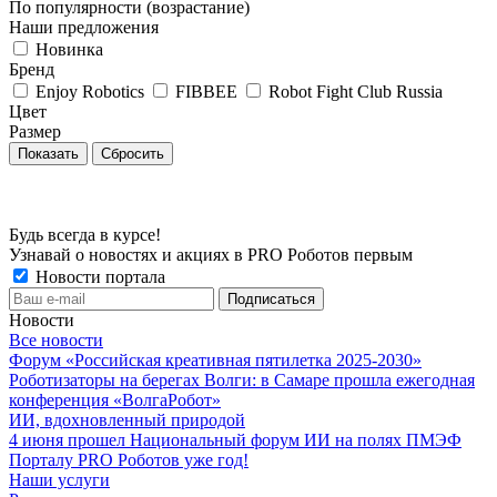
По популярности (возрастание)
Наши предложения
Новинка
Бренд
Enjoy Robotics
FIBBEE
Robot Fight Club Russia
Цвет
Размер
Сбросить
Будь всегда в курсе!
Узнавай о новостях и акциях в PRO Роботов первым
Новости портала
Новости
Все новости
Форум «Российская креативная пятилетка 2025-2030»
Роботизаторы на берегах Волги: в Самаре прошла ежегодная
конференция «ВолгаРобот»
ИИ, вдохновленный природой
4 июня прошел Национальный форум ИИ на полях ПМЭФ
Порталу PRO Роботов уже год!
Наши услуги