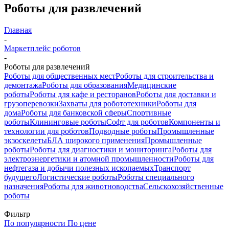
Роботы для развлечений
Главная
-
Маркетплейс роботов
-
Роботы для развлечений
Роботы для общественных мест
Роботы для строительства и
демонтажа
Роботы для образования
Медицинские
роботы
Роботы для кафе и ресторанов
Роботы для доставки и
грузоперевозки
Захваты для робототехники
Роботы для
дома
Роботы для банковской сферы
Спортивные
роботы
Клининговые роботы
Софт для роботов
Компоненты и
технологии для роботов
Подводные роботы
Промышленные
экзоскелеты
БЛА широкого применения
Промышленные
роботы
Роботы для диагностики и мониторинга
Роботы для
электроэнергетики и атомной промышленности
Роботы для
нефтегаза и добычи полезных ископаемых
Транспорт
будущего
Логистические роботы
Роботы специального
назначения
Роботы для животноводства
Сельскохозяйственные
роботы
Фильтр
По популярности
По цене