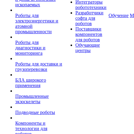
Интеграторы
ископаемых
робототехники
Разработчики
Роботы для
Обучение
М
софта для
электроэнергетики и
роботов
атомной
Поставщики
промышленности
компонентов
для роботов
Роботы для
Обучающие
диагностики и
центры
мониторинга
Роботы для доставки и
грузоперевозки
БЛА широкого
применения
Промышленные
экзоскелеты
Подводные роботы
Компоненты и
технологии для
роботов