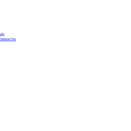
ых
енности