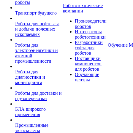
роботы
Робототехнические
компании
Транспорт будущего
Производители
Роботы для нефтегаза
роботов
и добычи полезных
Интеграторы
ископаемых
робототехники
Разработчики
Роботы для
Обучение
М
софта для
электроэнергетики и
роботов
атомной
Поставщики
промышленности
компонентов
для роботов
Роботы для
Обучающие
диагностики и
центры
мониторинга
Роботы для доставки и
грузоперевозки
БЛА широкого
применения
Промышленные
экзоскелеты