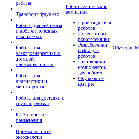
роботы
Робототехнические
компании
Транспорт будущего
Производители
Роботы для нефтегаза
роботов
и добычи полезных
Интеграторы
ископаемых
робототехники
Разработчики
Роботы для
Обучение
М
софта для
электроэнергетики и
роботов
атомной
Поставщики
промышленности
компонентов
для роботов
Роботы для
Обучающие
диагностики и
центры
мониторинга
Роботы для доставки и
грузоперевозки
БЛА широкого
применения
Промышленные
экзоскелеты