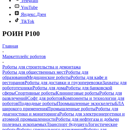
Telegram
YouTube
Яндекс.Дзен
TikTok
РОИН Р100
Главная
-
Маркетплейс роботов
-
Роботы для строительства и демонтажа
Роботы для общественных мест
Роботы для
образования
Медицинские роботы
Роботы для кафе и
ресторанов
Роботы для доставки и грузоперевозки
Захваты для
робототехники
Роботы для дома
Роботы для банковской
сферы
Спортивные роботы
Клининговые роботы
Роботы для
развлечений
Софт для роботов
Компоненты и технологии для
роботов
Подводные роботы
Промышленные экзоскелеты
БЛА
широкого применения
Промышленные роботы
Роботы для
диагностики и мониторинга
Роботы для электроэнергетики и
атомной промышленности
Роботы для нефтегаза и добычи
полезных ископаемых
Транспорт будущего
Логистические
роботы
Роботы специального назначения
Роботы для