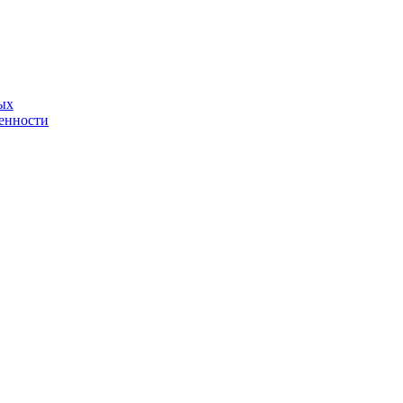
ых
енности